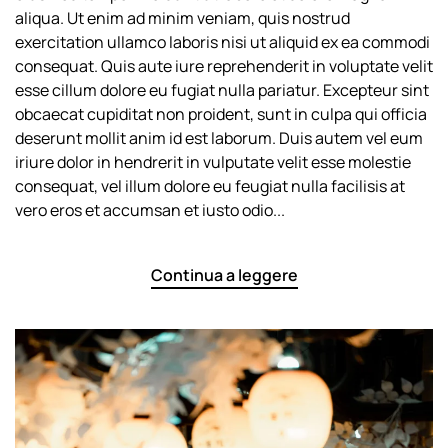
–
aliqua. Ut enim ad minim veniam, quis nostrud
Tradition
exercitation ullamco laboris nisi ut aliquid ex ea commodi
Meets
consequat. Quis aute iure reprehenderit in voluptate velit
Class
esse cillum dolore eu fugiat nulla pariatur. Excepteur sint
obcaecat cupiditat non proident, sunt in culpa qui officia
deserunt mollit anim id est laborum. Duis autem vel eum
iriure dolor in hendrerit in vulputate velit esse molestie
consequat, vel illum dolore eu feugiat nulla facilisis at
vero eros et accumsan et iusto odio...
Continua a leggere