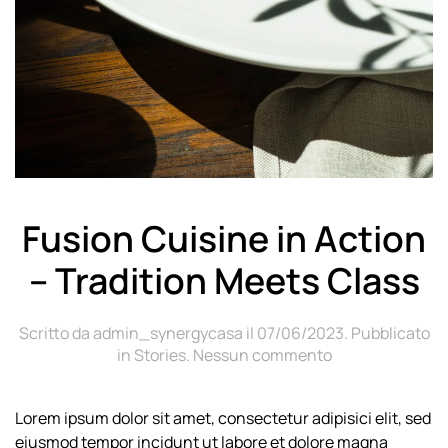
Fusion Cuisine in Action
– Tradition Meets Class
Scritto da
admin_synergycasa
il
07/06/2023
. Pubblicato
su
in
Stories
.
Nessun commento
Fusion
Cuisine
Lorem ipsum dolor sit amet, consectetur adipisici elit, sed
in
eiusmod tempor incidunt ut labore et dolore magna
Action