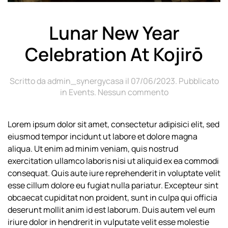
Lunar New Year
Celebration At Kojirō
Scritto da
admin_synergycasa
il
07/06/2023
. Pubblicato
su
in
Events
.
Nessun commento
Lunar
New
Lorem ipsum dolor sit amet, consectetur adipisici elit, sed
Year
eiusmod tempor incidunt ut labore et dolore magna
Celebration
At
aliqua. Ut enim ad minim veniam, quis nostrud
Kojirō
exercitation ullamco laboris nisi ut aliquid ex ea commodi
consequat. Quis aute iure reprehenderit in voluptate velit
esse cillum dolore eu fugiat nulla pariatur. Excepteur sint
obcaecat cupiditat non proident, sunt in culpa qui officia
deserunt mollit anim id est laborum. Duis autem vel eum
iriure dolor in hendrerit in vulputate velit esse molestie