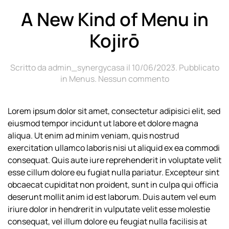
A New Kind of Menu in
Kojirō
Scritto da
admin_synergycasa
il
10/06/2023
. Pubblicato
su
in
Menus
.
Nessun commento
A
New
Lorem ipsum dolor sit amet, consectetur adipisici elit, sed
Kind
eiusmod tempor incidunt ut labore et dolore magna
of
Menu
aliqua. Ut enim ad minim veniam, quis nostrud
in
exercitation ullamco laboris nisi ut aliquid ex ea commodi
Kojirō
consequat. Quis aute iure reprehenderit in voluptate velit
esse cillum dolore eu fugiat nulla pariatur. Excepteur sint
obcaecat cupiditat non proident, sunt in culpa qui officia
deserunt mollit anim id est laborum. Duis autem vel eum
iriure dolor in hendrerit in vulputate velit esse molestie
consequat, vel illum dolore eu feugiat nulla facilisis at