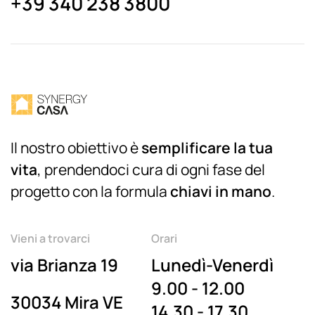
+39 340 238 3800
Il nostro obiettivo è
semplificare la tua
vita
, prendendoci cura di ogni fase del
progetto con la formula
chiavi in mano
.
Vieni a trovarci
Orari
via Brianza 19
Lunedì-Venerdì
9.00 - 12.00
30034 Mira VE
14.30 - 17.30