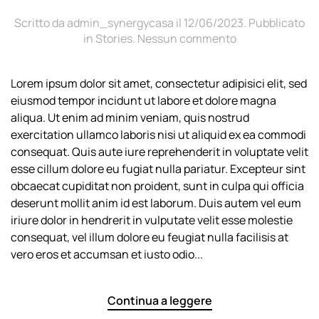
Scritto da
admin_synergycasa
il
12/06/2023
. Pubblicato
su
in
Stories
.
Nessun commento
Ginger
Splash
Lorem ipsum dolor sit amet, consectetur adipisici elit, sed
–
eiusmod tempor incidunt ut labore et dolore magna
Our
New
aliqua. Ut enim ad minim veniam, quis nostrud
Homemade
exercitation ullamco laboris nisi ut aliquid ex ea commodi
Drink
consequat. Quis aute iure reprehenderit in voluptate velit
esse cillum dolore eu fugiat nulla pariatur. Excepteur sint
obcaecat cupiditat non proident, sunt in culpa qui officia
deserunt mollit anim id est laborum. Duis autem vel eum
iriure dolor in hendrerit in vulputate velit esse molestie
consequat, vel illum dolore eu feugiat nulla facilisis at
vero eros et accumsan et iusto odio...
Continua a leggere