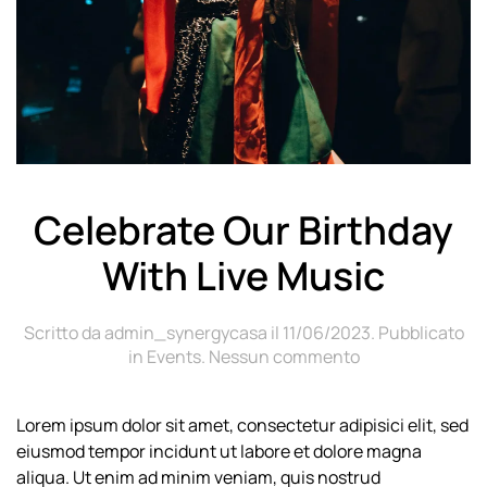
Celebrate Our Birthday
With Live Music
Scritto da
admin_synergycasa
il
11/06/2023
. Pubblicato
su
in
Events
.
Nessun commento
Celebrate
Our
Lorem ipsum dolor sit amet, consectetur adipisici elit, sed
Birthday
eiusmod tempor incidunt ut labore et dolore magna
With
Live
aliqua. Ut enim ad minim veniam, quis nostrud