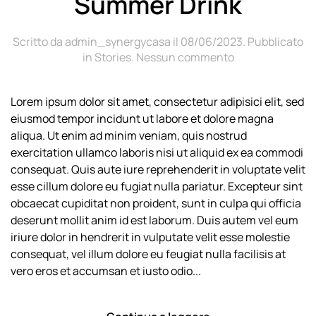
Summer Drink
Scritto da
admin_synergycasa
il
08/06/2023
. Pubblicato
su
in
Stories
.
Nessun commento
Pink
Lady
Lorem ipsum dolor sit amet, consectetur adipisici elit, sed
–
eiusmod tempor incidunt ut labore et dolore magna
Try
Our
aliqua. Ut enim ad minim veniam, quis nostrud
New
exercitation ullamco laboris nisi ut aliquid ex ea commodi
Summer
consequat. Quis aute iure reprehenderit in voluptate velit
Drink
esse cillum dolore eu fugiat nulla pariatur. Excepteur sint
obcaecat cupiditat non proident, sunt in culpa qui officia
deserunt mollit anim id est laborum. Duis autem vel eum
iriure dolor in hendrerit in vulputate velit esse molestie
consequat, vel illum dolore eu feugiat nulla facilisis at
vero eros et accumsan et iusto odio...