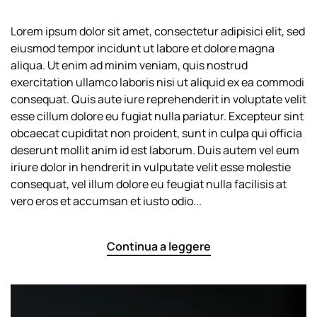
Guest
Appearance
Lorem ipsum dolor sit amet, consectetur adipisici elit, sed
in
eiusmod tempor incidunt ut labore et dolore magna
the
“FoodTalker”
aliqua. Ut enim ad minim veniam, quis nostrud
Podcast
exercitation ullamco laboris nisi ut aliquid ex ea commodi
consequat. Quis aute iure reprehenderit in voluptate velit
esse cillum dolore eu fugiat nulla pariatur. Excepteur sint
obcaecat cupiditat non proident, sunt in culpa qui officia
deserunt mollit anim id est laborum. Duis autem vel eum
iriure dolor in hendrerit in vulputate velit esse molestie
consequat, vel illum dolore eu feugiat nulla facilisis at
vero eros et accumsan et iusto odio...
Continua a leggere