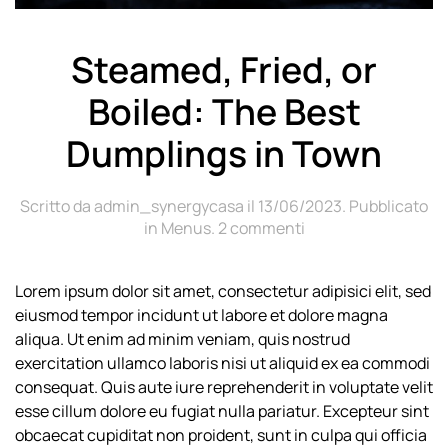
Steamed, Fried, or
Boiled: The Best
Dumplings in Town
Scritto da
admin_synergycasa
il
13/06/2023
. Pubblicato
su
in
Menus
.
2 commenti
Steamed,
Fried,
Lorem ipsum dolor sit amet, consectetur adipisici elit, sed
or
eiusmod tempor incidunt ut labore et dolore magna
Boiled:
The
aliqua. Ut enim ad minim veniam, quis nostrud
Best
exercitation ullamco laboris nisi ut aliquid ex ea commodi
Dumplings
consequat. Quis aute iure reprehenderit in voluptate velit
in
esse cillum dolore eu fugiat nulla pariatur. Excepteur sint
Town
obcaecat cupiditat non proident, sunt in culpa qui officia