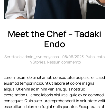
Meet the Chef – Tadaki
Endo
Scritto da
admin_synergycasa
il
08/06/2023
. Pubblicato
su
in
Stories
.
Nessun commento
Meet
the
Lorem ipsum dolor sit amet, consectetur adipisici elit, sed
Chef
eiusmod tempor incidunt ut labore et dolore magna
–
Tadaki
aliqua. Ut enim ad minim veniam, quis nostrud
Endo
exercitation ullamco laboris nisi ut aliquid ex ea commodi
consequat. Quis aute iure reprehenderit in voluptate velit
esse cillum dolore eu fugiat nulla pariatur. Excepteur sint