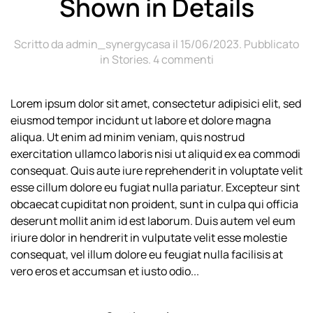
Shown in Details
Scritto da
admin_synergycasa
il
15/06/2023
. Pubblicato
su
in
Stories
.
4 commenti
Our
Passion
Lorem ipsum dolor sit amet, consectetur adipisici elit, sed
to
eiusmod tempor incidunt ut labore et dolore magna
Food
Is
aliqua. Ut enim ad minim veniam, quis nostrud
Shown
exercitation ullamco laboris nisi ut aliquid ex ea commodi
in
consequat. Quis aute iure reprehenderit in voluptate velit
Details
esse cillum dolore eu fugiat nulla pariatur. Excepteur sint
obcaecat cupiditat non proident, sunt in culpa qui officia
deserunt mollit anim id est laborum. Duis autem vel eum
iriure dolor in hendrerit in vulputate velit esse molestie
consequat, vel illum dolore eu feugiat nulla facilisis at
vero eros et accumsan et iusto odio...