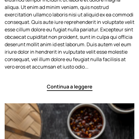
Your
aliqua. Ut enim ad minim veniam, quis nostrud
Chopsticks
exercitation ullamco laboris nisi ut aliquid ex ea commodi
consequat. Quis aute iure reprehenderit in voluptate velit
esse cillum dolore eu fugiat nulla pariatur. Excepteur sint
obcaecat cupiditat non proident, sunt in culpa qui officia
deserunt mollit anim id est laborum. Duis autem vel eum
iriure dolor in hendrerit in vulputate velit esse molestie
consequat, vel illum dolore eu feugiat nulla facilisis at
vero eros et accumsan et iusto odio...
Continua a leggere