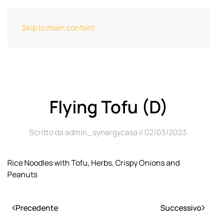
Skip to main content
Flying Tofu (D)
Scritto da
admin_synergycasa
il
02/03/2023
.
Rice Noodles with Tofu, Herbs, Crispy Onions and
Peanuts
Precedente
Successivo