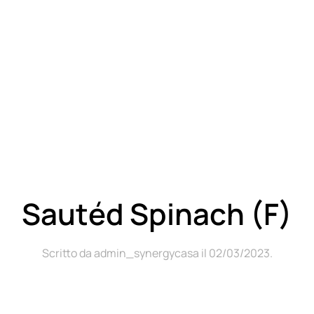
Sautéd Spinach (F)
Scritto da
admin_synergycasa
il
02/03/2023
.