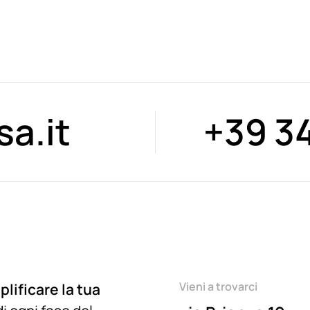
a.it
+39 3
Vieni a trovarci
lificare la tua