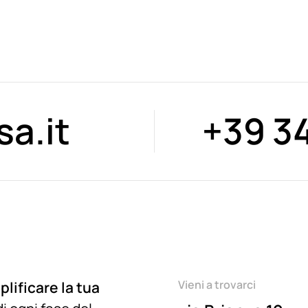
a.it
+39 3
Vieni a trovarci
lificare la tua