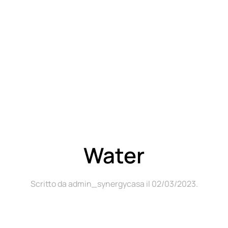
Water
Scritto da
admin_synergycasa
il
02/03/2023
.